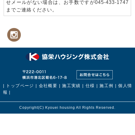
せメールがない場合は、お手数ですが045-433-1747
までご連絡ください。
|
トップページ
|
会社概要
|
施工実績
|
仕様
|
施工例
|
個人情
報
|
Copyright(C) Kyouei housing All Rights Reserved.