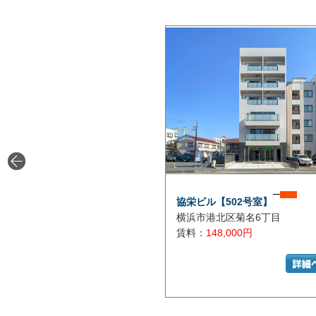
協栄ビル【502号室】
横浜市港北区菊名6丁目
賃料：
148,000円
リンタウンパーキング
足柄下郡真鶴町真鶴1532-15
6,600円