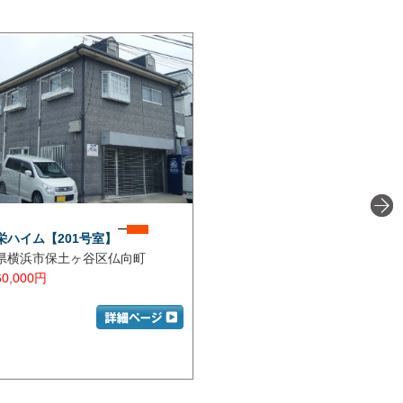
栄ハイム【201号室】
メゾンサンワB【103号室】
県横浜市保土ヶ谷区仏向町
横浜市港北区菊名5丁目
60,000円
賃料：
お問い合わせください。